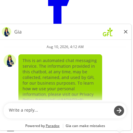
Learn more about
our companies
GFL ENVIRONMENTAL SOLIDS
GFL ENVIRONMENTAL SERVICES LIQUIDS AND
SPECIAL WASTE
©
2026
GFL Environmental Inc. | Green Today. Green For Life.™
EN
|
FR