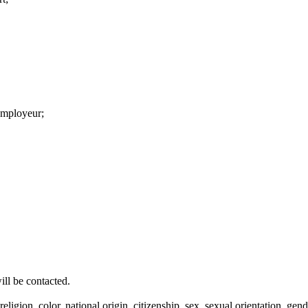
employeur;
ill be contacted.
ligion, color, national origin, citizenship, sex, sexual orientation, gende