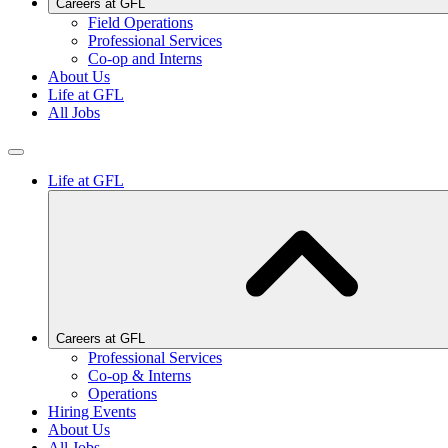
Careers at GFL
Field Operations
Professional Services
Co-op and Interns
About Us
Life at GFL
All Jobs
Life at GFL
Careers at GFL
Professional Services
Co-op & Interns
Operations
Hiring Events
About Us
All Jobs