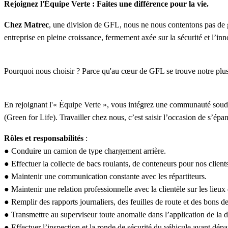
Rejoignez l'Équipe Verte : Faites une différence pour la vie.
Chez Matrec
, une division de GFL, nous ne nous contentons pas de
entreprise en pleine croissance, fermement axée sur la sécurité et l’inn
Pourquoi nous choisir ? Parce qu'au cœur de GFL se trouve notre plus
En rejoignant l'« Équipe Verte », vous intégrez une communauté soudée 
(Green for Life). Travailler chez nous, c’est saisir l’occasion de s’ép
Rôles et responsabilités
:
● Conduire un camion de type chargement arrière.
● Effectuer la collecte de bacs roulants, de conteneurs pour nos clients
● Maintenir une communication constante avec les répartiteurs.
● Maintenir une relation professionnelle avec la clientèle sur les lieux 
● Remplir des rapports journaliers, des feuilles de route et des bons de 
● Transmettre au superviseur toute anomalie dans l’application de la 
● Effectuer l’inspection et la ronde de sécurité du véhicule avant dépar